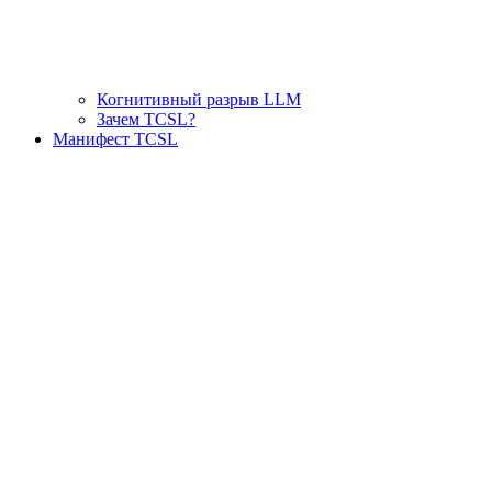
Когнитивный разрыв LLM
Зачем TCSL?
Манифест TCSL